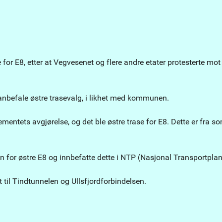
or E8, etter at Vegvesenet og flere andre etater protesterte mot
nbefale østre trasevalg, i likhet med kommunen.
entets avgjørelse, og det ble østre trase for E8. Dette er fra
n for østre E8 og innbefatte dette i NTP (Nasjonal Transportpla
 til Tindtunnelen og Ullsfjordforbindelsen.